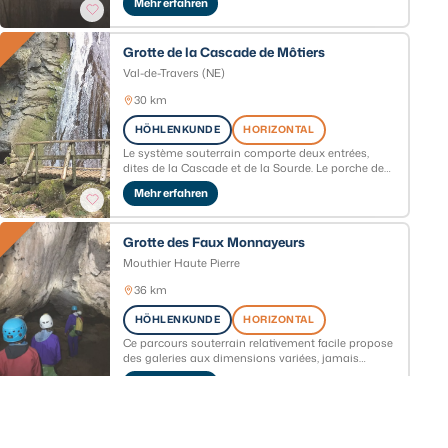
Mehr erfahren
Grotte de la Cascade de Môtiers
Val-de-Travers (NE)
30 km
HÖHLENKUNDE
HORIZONTAL
Le système souterrain comporte deux entrées,
dites de la Cascade et de la Sourde. Le porche de
la Cascade se trouve à la base de la chute d'eau
Mehr erfahren
du ruisseau Riaux.
Grotte des Faux Monnayeurs
Mouthier Haute Pierre
36 km
HÖHLENKUNDE
HORIZONTAL
Ce parcours souterrain relativement facile propose
des galeries aux dimensions variées, jamais
étroites. Vous traverserez un bassin d’eau peu
Mehr erfahren
profond (jusqu’aux genoux) et pourrez, pour les
plus aventureux, terminer l’exploration par une
descente en rappel facultative en extérieur.
Saut du Doubs