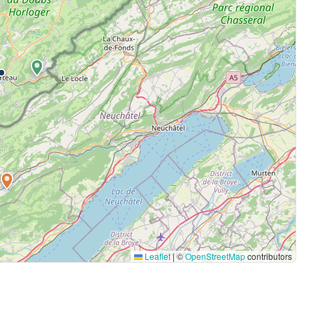
Leaflet
|
©
OpenStreetMap
contributors