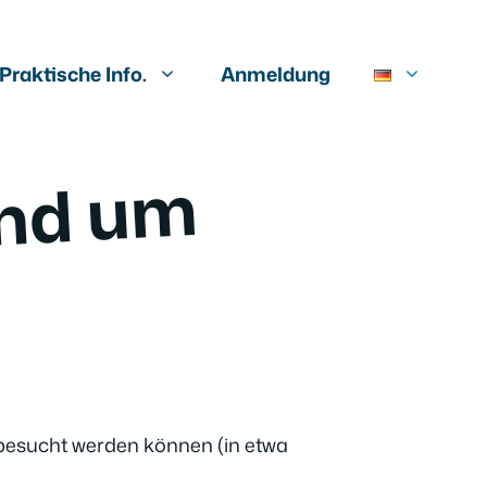
Praktische Info.
Anmeldung
r
u
n
d
u
m
de
n
Ko
n
besucht werden können (in etwa