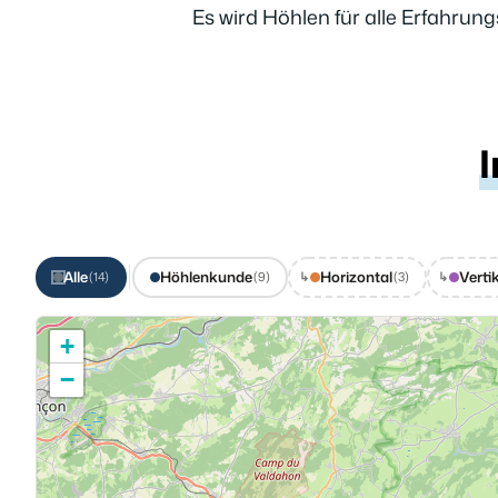
Es wird Höhlen für alle Erfahrun
I
Alle
Höhlenkunde
Horizontal
Verti
↳
↳
(14)
(9)
(3)
+
−