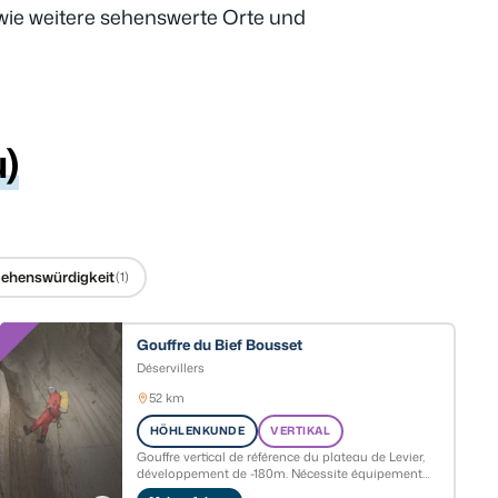
owie weitere sehenswerte Orte und
)
ehenswürdigkeit
(1)
Gouffre du Bief Bousset
Déservillers
52 km
HÖHLENKUNDE
VERTIKAL
Gouffre vertical de référence du plateau de Levier,
développement de -180m. Nécessite équipement
vertical complet et expérience confirmée.