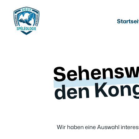
Zum
Inhalt
springen
Startsei
Sehensw
gre
Wir haben eine Auswahl intere