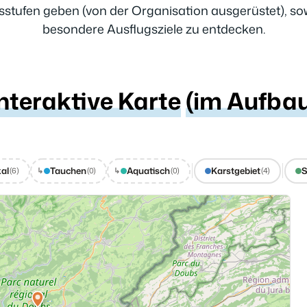
gsstufen geben (von der Organisation ausgerüstet), s
besondere Ausflugsziele zu entdecken.
nteraktive Karte
(im Aufbau
kal
Tauchen
Aquatisch
Karstgebiet
S
↳
↳
(6)
(0)
(0)
(4)